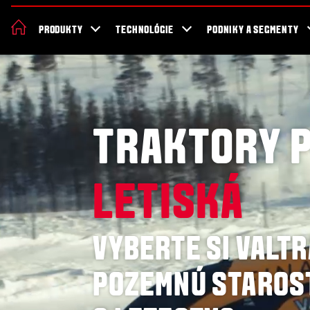
O Valtre
Udržateľnosť
Novinky a podujatia
Showroom
Vyhľad
PRODUKTY
TECHNOLÓGIE
PODNIKY A SEGMENTY
TRAKTORY 
LETISKÁ
VYBERTE SI VALTR
POZEMNÚ STAROS