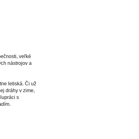
pečnosti, veľké
ých nástrojov a
ne letiská. Či už
ej dráhy v zime,
lupráci s
adím.