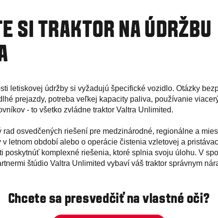
E SI TRAKTOR NA ÚDRŽBU
A
sti letiskovej údržby si vyžadujú špecifické vozidlo. Otázky bez
lhé prejazdy, potreba veľkej kapacity paliva, používanie viacer
vníkov - to všetko zvládne traktor Valtra Unlimited.
ý rad osvedčených riešení pre medzinárodné, regionálne a miest
 v letnom období alebo o operácie čistenia vzletovej a pristávac
i poskytnúť komplexné riešenia, ktoré splnia svoju úlohu. V spo
tnermi štúdio Valtra Unlimited vybaví váš traktor správnym nár
Chcete sa presvedčiť na vlastné oči?