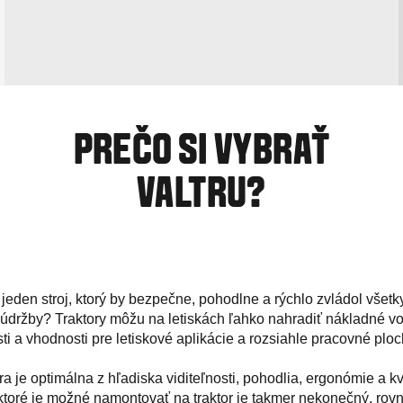
PREČO SI VYBRAŤ
VALTRU?
 jeden stroj, ktorý by bezpečne, pohodlne a rýchlo zvládol všet
j údržby? Traktory môžu na letiskách ľahko nahradiť nákladné v
ti a vhodnosti pre letiskové aplikácie a rozsiahle pracovné ploc
ra je optimálna z hľadiska viditeľnosti, pohodlia, ergonómie a kv
ktoré je možné namontovať na traktor je takmer nekonečný, ro