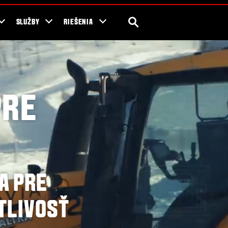
ávač predajcov
Pre fanúšikov
Valtra Blog
SEARCH
SLUŽBY
RIEŠENIA
PRE
A PRE
TLIVOSŤ