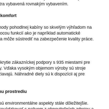
tra vybavená rovnakým vybavením.
 komfort
ýhody pohodlnej kabíny so skvelým výhľadom na
ocou funkcií ako je napríklad automatické
a môže sústrediť na zabezpečenie kvality práce.
krytie zákazníckej podpory s 935 miestami pre
ly. Vďaka vysokým objemom výroby sú stroje
iavajú. Náhradné diely sú k dispozícii aj pre
mu prostrediu
sú environmentálne aspekty stále dôležitejšie.
prevádzkovať s palivom z obnoviteľných zdrojov a