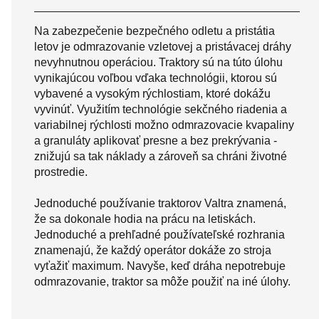
Na zabezpečenie bezpečného odletu a pristátia
letov je odmrazovanie vzletovej a pristávacej dráhy
nevyhnutnou operáciou. Traktory sú na túto úlohu
vynikajúcou voľbou vďaka technológii, ktorou sú
vybavené a vysokým rýchlostiam, ktoré dokážu
vyvinúť. Využitím technológie sekčného riadenia a
variabilnej rýchlosti možno odmrazovacie kvapaliny
a granuláty aplikovať presne a bez prekrývania -
znižujú sa tak náklady a zároveň sa chráni životné
prostredie.
Jednoduché používanie traktorov Valtra znamená,
že sa dokonale hodia na prácu na letiskách.
Jednoduché a prehľadné používateľské rozhrania
znamenajú, že každý operátor dokáže zo stroja
vyťažiť maximum. Navyše, keď dráha nepotrebuje
odmrazovanie, traktor sa môže použiť na iné úlohy.