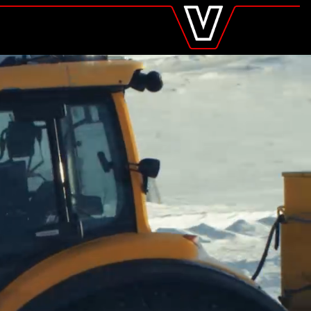
valtra
.sk
Global
Europe
Austria
Belgium
Czech Republic
Denmark
Estonia
Finland
France
Germany
Hungary
Italy
Latvia
Lithuania
The Netherlands
Norway
Poland
Portugal