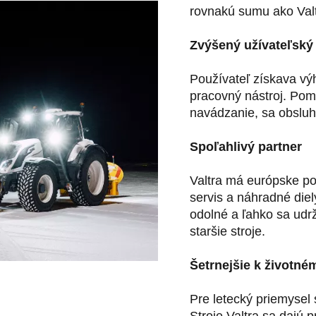
rovnakú sumu ako Val
Zvýšený užívateľský
Používateľ získava v
pracovný nástroj. Pom
navádzanie, sa obsluh
Spoľahlivý partner
Valtra má európske po
servis a náhradné die
odolné a ľahko sa udrž
staršie stroje.
Šetrnejšie k životné
Pre letecký priemysel 
Stroje Valtra sa dajú 