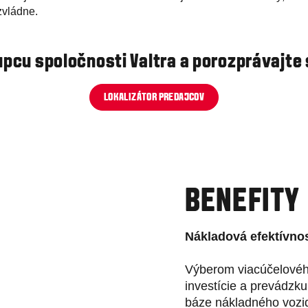
 zvládne.
pcu spoločnosti Valtra a porozprávajte
LOKALIZÁTOR PREDAJCOV
BENEFITY
Nákladová efektívno
Výberom viacúčelového
investície a prevádzk
báze nákladného vozid