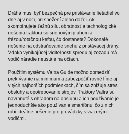
Dráha musí byť bezpečná pre pristávanie lietadiel vo
dne aj v noci, pri snežení alebo daždi. Ak
skombinujete ťažnú silu, obratnosť a technologické
riešenia traktora so snehovým pluhom a
frézou/rotačnou kefou, čo dostanete? Dokonalé
riešenie na odstraňovanie snehu z pristávacej dráhy.
Vďaka vynikajúcej viditeľnosti spredu aj zozadu má
vodič náradie neustále na očiach.
Použitím systému Valtra Guide možno obmedziť
prekrývanie na minimum a zabezpečiť rovné línie aj
v tých najhorších podmienkach, čím sa znižuje stres
obsluhy a opotrebovanie strojov. Traktory Valtra sú
navrhnuté s ohľadom na obsluhu a ich používanie je
jednoduchšie ako používanie smartfónu, čo z nich
robí ideálne riešenie pre prevádzky s viacerými
vodičmi.