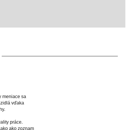
ky meniace sa
ozidlá vďaka
hy.
ality práce.
vnako ako zoznam