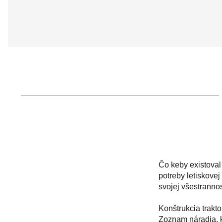
Čo keby existoval
potreby letiskove
svojej všestrannos
Konštrukcia trakto
Zoznam náradia, 