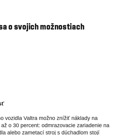
 sa o svojich možnostiach
sť
 vozidla Valtra možno znížiť náklady na
u až o 30 percent: odmrazovacie zariadenie na
la alebo zametací stroj s dúchadlom stojí