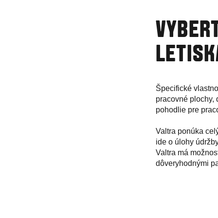
VYBERT
LETISK
Špecifické vlastno
pracovné plochy, d
pohodlie pre praco
Valtra ponúka cel
ide o úlohy údržby
Valtra má možnost
dôveryhodnými par