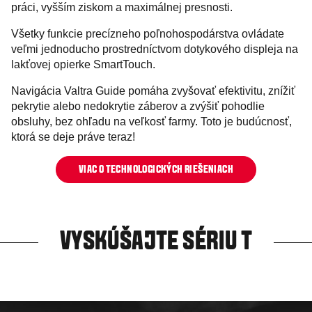
práci, vyšším ziskom a maximálnej presnosti.
Všetky funkcie precízneho poľnohospodárstva ovládate
veľmi jednoducho prostredníctvom dotykového displeja na
lakťovej opierke SmartTouch.
Navigácia Valtra Guide pomáha zvyšovať efektivitu, znížiť
pekrytie alebo nedokrytie záberov a zvýšiť pohodlie
obsluhy, bez ohľadu na veľkosť farmy. Toto je budúcnosť,
ktorá se deje práve teraz!
VIAC O TECHNOLOGICKÝCH RIEŠENIACH
VYSKÚŠAJTE SÉRIU T