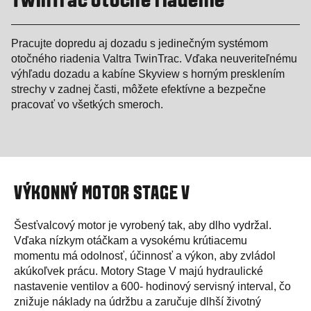
TwinTrac otočné riadenie
Pracujte dopredu aj dozadu s jedinečným systémom
otočného riadenia Valtra TwinTrac. Vďaka neuveriteľnému
výhľadu dozadu a kabíne Skyview s horným presklením
strechy v zadnej časti, môžete efektívne a bezpečne
pracovať vo všetkých smeroch.
VÝKONNÝ MOTOR STAGE V
Šesťvalcový motor je vyrobený tak, aby dlho vydržal.
Vďaka nízkym otáčkam a vysokému krútiacemu
momentu má odolnosť, účinnosť a výkon, aby zvládol
akúkoľvek prácu. Motory Stage V majú hydraulické
nastavenie ventilov a 600- hodinový servisný interval, čo
znižuje náklady na údržbu a zaručuje dlhší životný