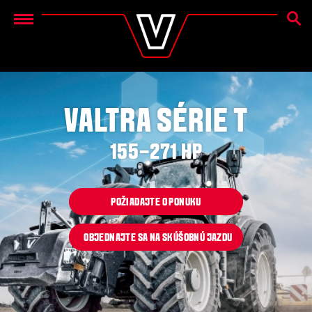
SEAR
Menu
VALTRA SÉRIE T
155–271 HP
POŽIADAJTE O PONUKU
OBJEDNAJTE SA NA SKÚŠOBNÚ JAZDU