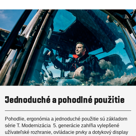
Jednoduché a pohodlné použitie
Pohodlie, ergonómia a jednoduché použitie sú základom
série T. Modernizácia 5. generácie zahŕňa vylepšené
užívateľské rozhranie, ovládacie prvky a dotykový display