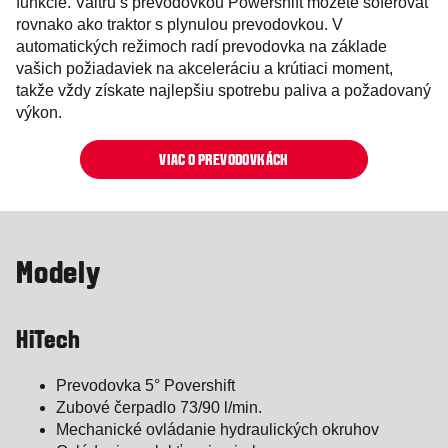
funkcie. Valtru s prevodovkou Powershift môžete šoférovať
rovnako ako traktor s plynulou prevodovkou. V
automatických režimoch radí prevodovka na základe
vašich požiadaviek na akceleráciu a krútiaci moment,
takže vždy získate najlepšiu spotrebu paliva a požadovaný
výkon.
VIAC O PREVODOVKÁCH
Modely
HiTech
Prevodovka 5° Povershift
Zubové čerpadlo 73/90 l/min.
Mechanické ovládanie hydraulických okruhov