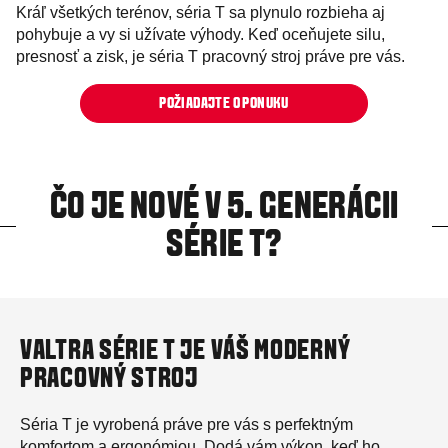
Kráľ všetkých terénov, séria T sa plynulo rozbieha aj
pohybuje a vy si užívate výhody. Keď oceňujete silu,
presnosť a zisk, je séria T pracovný stroj práve pre vás.
POŽIADAJTE O PONUKU
ČO JE NOVÉ V 5. GENERÁCII
SÉRIE T?
VALTRA SÉRIE T JE VÁŠ MODERNÝ
PRACOVNÝ STROJ
Séria T je vyrobená práve pre vás s perfektným
komfortom a ergonómiou. Dodá vám výkon, keď ho