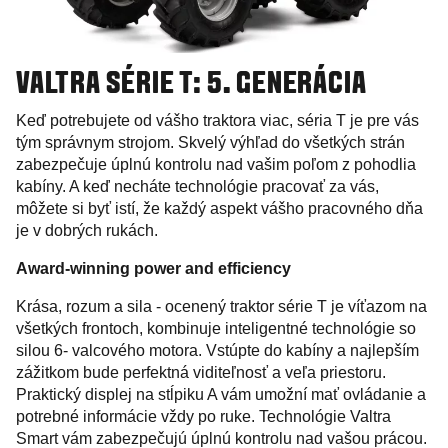
VALTRA SÉRIE T: 5. GENERÁCIA
Keď potrebujete od vášho traktora viac, séria T je pre vás
tým správnym strojom. Skvelý výhľad do všetkých strán
zabezpečuje úplnú kontrolu nad vašim poľom z pohodlia
kabíny. A keď necháte technológie pracovať za vás,
môžete si byť istí, že každý aspekt vášho pracovného dňa
je v dobrých rukách.
Award-winning power and efficiency
Krása, rozum a sila - ocenený traktor série T je víťazom na
všetkých frontoch, kombinuje inteligentné technológie so
silou 6- valcového motora. Vstúpte do kabíny a najlepším
zážitkom bude perfektná viditeľnosť a veľa priestoru.
Praktický displej na stĺpiku A vám umožní mať ovládanie a
potrebné informácie vždy po ruke. Technológie Valtra
Smart vám zabezpečujú úplnú kontrolu nad vašou prácou.