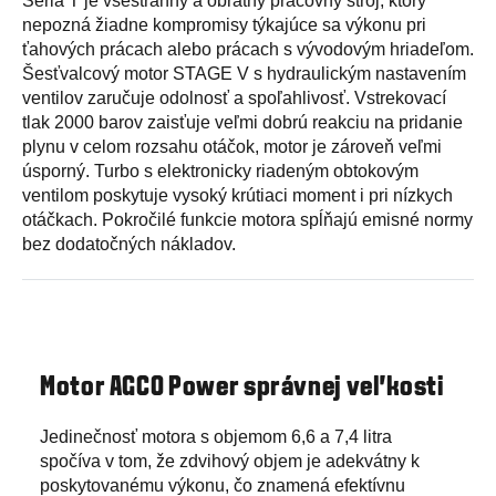
Séria T je všestranný a obratný pracovný stroj, ktorý
nepozná žiadne kompromisy týkajúce sa výkonu pri
ťahových prácach alebo prácach s vývodovým hriadeľom.
Šesťvalcový motor STAGE V s hydraulickým nastavením
ventilov zaručuje odolnosť a spoľahlivosť. Vstrekovací
tlak 2000 barov zaisťuje veľmi dobrú reakciu na pridanie
plynu v celom rozsahu otáčok, motor je zároveň veľmi
úsporný. Turbo s elektronicky riadeným obtokovým
ventilom poskytuje vysoký krútiaci moment i pri nízkych
otáčkach. Pokročilé funkcie motora spĺňajú emisné normy
bez dodatočných nákladov.
Motor AGCO Power správnej veľkosti
Jedinečnosť motora s objemom 6,6 a 7,4 litra
spočíva v tom, že zdvihový objem je adekvátny k
poskytovanému výkonu, čo znamená efektívnu